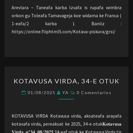
Arevlara ~ Taneafa karba Izvafa is rupafa wimbra
orkon gu Toleafa Tamavageja koe widama ke Franca (
1-eafa/2 karba ). Banliz :
https://online.fliphtml5.com/Kotava-piskura/grsi/
KOTAVUSA
KOTAVUSA VIRDA, 34-E OTUK
VIRDA,
34-
Comentarios
01/08/2025
YA
0 Comentarios
E
OTUK
KOTAVUSA VIRDA Kotavusa virda, aksateafa arayafa
kotavafa virda, pereaksat ke 2025, 34-e otuk𝐊𝐨𝐭𝐚𝐯𝐮𝐬𝐚
𝐕𝐢𝐫𝐝𝐚, 𝐧°𝟑𝟒, 𝟎𝟖/𝟐𝟎𝟐𝟓 34-eaf otuk ke Kotavusa Virda tir