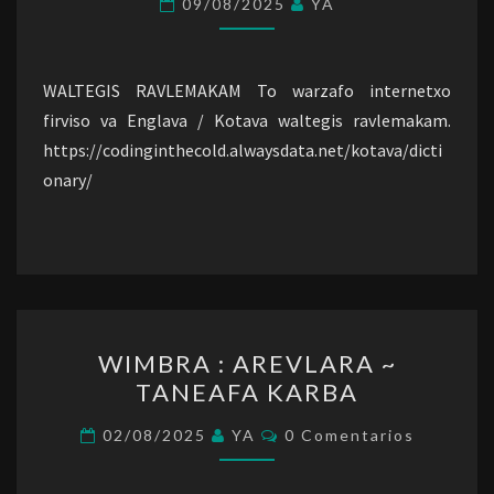
09/08/2025
YA
WALTEGIS RAVLEMAKAM To warzafo internetxo
firviso va Englava / Kotava waltegis ravlemakam.
https://codinginthecold.alwaysdata.net/kotava/dicti
onary/
WIMBRA
WIMBRA : AREVLARA ~
:
TANEAFA KARBA
AREVLARA
~
Comentarios
02/08/2025
YA
0 Comentarios
TANEAFA
KARBA