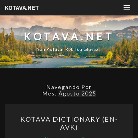
KOTAVA.NET
Togg
navig
KOTAVA.NET
Yon Kotavaf Rob Isu Gluyaxa
Navegando Por
Mes:
Agosto 2025
KOTAVA
KOTAVA DICTIONARY (EN-
DICTIONARY
AVK)
(EN-
AVK)