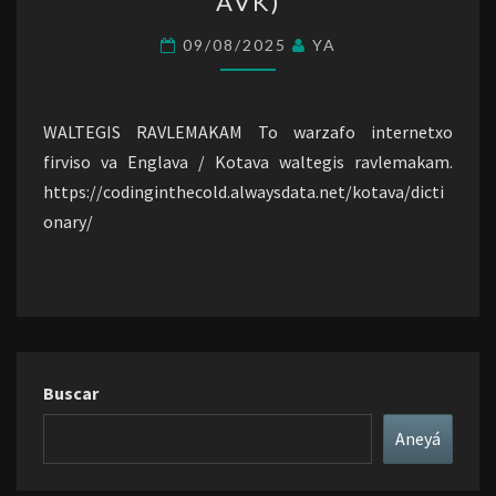
AVK)
(EN-
AVK)
09/08/2025
YA
WALTEGIS RAVLEMAKAM To warzafo internetxo
firviso va Englava / Kotava waltegis ravlemakam.
https://codinginthecold.alwaysdata.net/kotava/dicti
onary/
Buscar
Aneyá