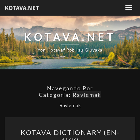
KOTAVA.NET
Togg
navig
KOTAVA.NET
Yon Kotavaf Rob Isu Gluyaxa
Navegando Por
Categoría:
Ravlemak
Ravlemak
KOTAVA
KOTAVA DICTIONARY (EN-
DICTIONARY