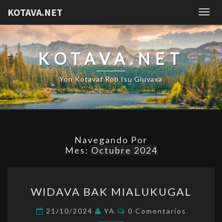
KOTAVA.NET
Togg
navig
KOTAVA.NET
Yon Kotavaf Rob Isu Gluyaxa
Navegando Por
Mes:
Octubre 2024
WIDAVA
WIDAVA BAK MIALUKUGAL
BAK
MIALUKUGAL
Comentarios
21/10/2024
YA
0 Comentarios