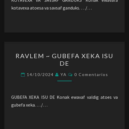
KOTAVEXA VA SAVSAF GANDUKS Konak ewavafa
kotavexa atoesa va savsaf ganduks. …/…
RAVLEM
RAVLEM ~ GUBEFA XEKA ISU
~
DE
GUBEFA
XEKA
Comentarios
14/10/2024
YA
0 Comentarios
ISU
DE
GUBEFA XEKA ISU DE Konak ewavaf valdig atoes va
gubefa xeka. …/…