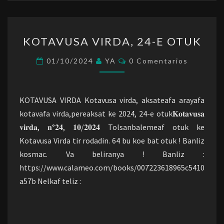
KOTAVUSA
KOTAVUSA VIRDA, 24-E OTUK
VIRDA,
24-
Comentarios
01/10/2024
YA
0 Comentarios
E
OTUK
KOTAVUSA VIRDA Kotavusa virda, aksateafa arayafa
kotavafa virda,pereaksat ke 2024, 24-e otuk𝐊𝐨𝐭𝐚𝐯𝐮𝐬𝐚
𝐯𝐢𝐫𝐝𝐚, 𝐧°𝟐𝟒, 𝟏𝟎/𝟐𝟎𝟐𝟒 Tolsanbalemeaf otuk ke
Kotavusa Virda tir rodadin. 64 bu koe bat otuk ! Banliz
kosmac. Va beliranya ! Banliz :
https://www.calameo.com/books/007223618965c5410
a57b Nelkaf teliz :