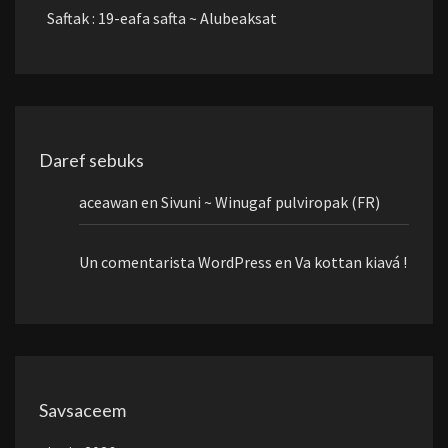
Saftak : 19-eafa safta ~ Alubeaksat
Daref sebuks
aceawan
en
Sivuni ~ Winugaf pulviropak (FR)
Un comentarista WordPress
en
Va kottan kiavá !
Savsaceem