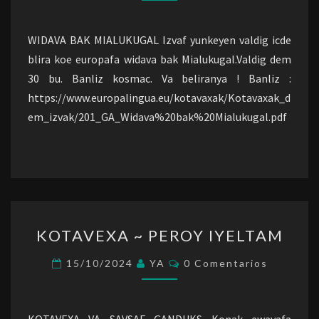
WIDAVA BAK MIALUKUGAL Izvaf yunkeyen valdig icde
blira koe europafa widava bak Mialukugal.Valdig dem
30 bu. Banliz kosmac. Va beliranya ! Banliz :
https://www.europalingua.eu/kotavaxak/Kotavaxak_d
em_izvak/201_GA_Widava%20bak%20Mialukugal.pdf
KOTAVEXA
KOTAVEXA ~ PEROY IYELTAM
~
PEROY
Comentarios
15/10/2024
YA
0 Comentarios
IYELTAM