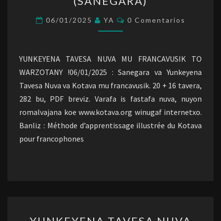
(SANEGARA)
NUVA
(SANEGARA)
Comentarios
06/01/2025
YA
0 Comentarios
YUNKEYENA TAVESA NUVA MU FRANCAVUSIK TO
WARZOTANY !06/01/2025 : Sanegara va Yunkeyena
Tavesa Nuva va Kotava mu francavusik. 20 + 16 tavera,
282 bu, PDF breviz. Varafa is fastafa nuva, nuyon
romalvajana koe www.kotava.org winugaf internetxo.
Banliz : Méthode d’apprentissage illustrée du Kotava
pour francophones
YUNKEYENA
YUNKEYENA TAVESA NUVA