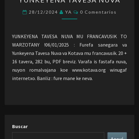
TAVESA
NUVA
Comentarios
28/12/2024
YA
0 Comentarios
YUNKEYENA TAVESA NUVA MU FRANCAVUSIK TO
WARZOTANY !06/01/2025 : Furefa sanegara va
Yunkeyena Tavesa Nuva va Kotava mu francavusik. 20 +
16 tavera, 282 bu, PDF breviz. Varafa is fastafa nuva,
nuyon romalvajana koe www.kotava.org winugaf
internetxo. Banliz : fure mane ke neva.
Buscar