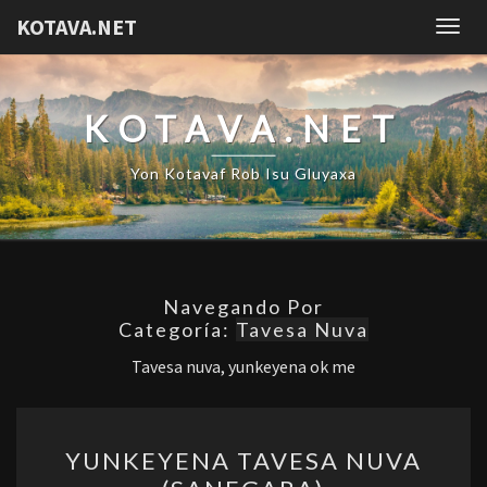
KOTAVA.NET
Togg
navig
KOTAVA.NET
Yon Kotavaf Rob Isu Gluyaxa
Navegando Por
Categoría:
Tavesa Nuva
Tavesa nuva, yunkeyena ok me
YUNKEYENA
YUNKEYENA TAVESA NUVA
TAVESA