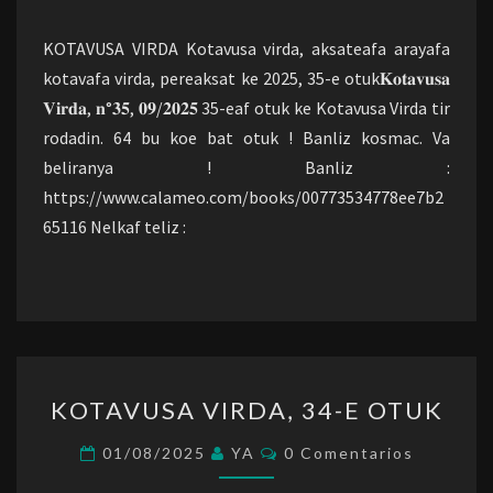
OTUK
KOTAVUSA VIRDA Kotavusa virda, aksateafa arayafa
kotavafa virda, pereaksat ke 2025, 35-e otuk𝐊𝐨𝐭𝐚𝐯𝐮𝐬𝐚
𝐕𝐢𝐫𝐝𝐚, 𝐧°𝟑𝟓, 𝟎𝟗/𝟐𝟎𝟐𝟓 35-eaf otuk ke Kotavusa Virda tir
rodadin. 64 bu koe bat otuk ! Banliz kosmac. Va
beliranya ! Banliz :
https://www.calameo.com/books/00773534778ee7b2
65116 Nelkaf teliz :
KOTAVUSA
KOTAVUSA VIRDA, 34-E OTUK
VIRDA,
34-
Comentarios
01/08/2025
YA
0 Comentarios
E