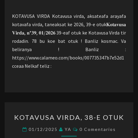
OTUK
KOTAVUSA VIRDA Kotavusa virda, aksateafa arayafa
kotavafa virda, taneaksat ke 2026, 39-e otuk𝐊𝐨𝐭𝐚𝐯𝐮𝐬𝐚
𝐕𝐢𝐫𝐝𝐚, 𝐧°𝟑𝟗, 𝟎𝟏/𝟐𝟎𝟐𝟔 39-eaf otuk ke Kotavusa Virda tir
rodadin. 78 bu koe bat otuk ! Banliz kosmac. Va
beliranya ! Banliz :
https://www.calameo.com/books/007735347b7e52d1
cceaa Nelkaf teliz :
KOTAVUSA
KOTAVUSA VIRDA, 38-E OTUK
VIRDA,
38-
Comentarios
01/12/2025
YA
0 Comentarios
E