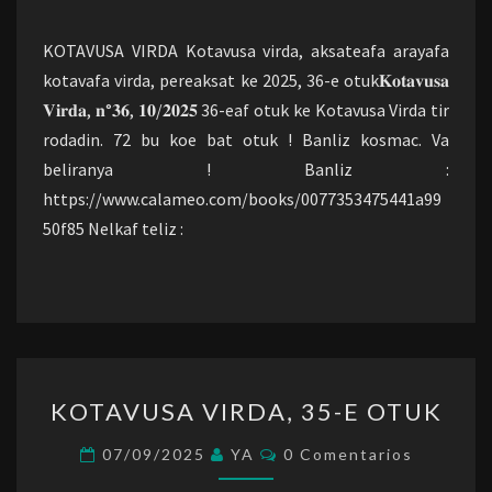
OTUK
KOTAVUSA VIRDA Kotavusa virda, aksateafa arayafa
kotavafa virda, pereaksat ke 2025, 36-e otuk𝐊𝐨𝐭𝐚𝐯𝐮𝐬𝐚
𝐕𝐢𝐫𝐝𝐚, 𝐧°𝟑𝟔, 𝟏𝟎/𝟐𝟎𝟐𝟓 36-eaf otuk ke Kotavusa Virda tir
rodadin. 72 bu koe bat otuk ! Banliz kosmac. Va
beliranya ! Banliz :
https://www.calameo.com/books/0077353475441a99
50f85 Nelkaf teliz :
KOTAVUSA
KOTAVUSA VIRDA, 35-E OTUK
VIRDA,
35-
Comentarios
07/09/2025
YA
0 Comentarios
E