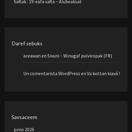
Saftak : 19-eafa safta ~ Alubeaksat
Daref sebuks
aceawan
en
Sivuni ~ Winugaf pulviropak (FR)
Un comentarista WordPress
en
Va kottan kiavá !
Savsaceem
junio 2026