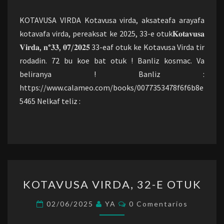
OTUK
KOTAVUSA VIRDA Kotavusa virda, aksateafa arayafa
kotavafa virda, pereaksat ke 2025, 33-e otuk𝐊𝐨𝐭𝐚𝐯𝐮𝐬𝐚
𝐕𝐢𝐫𝐝𝐚, 𝐧°𝟑𝟑, 𝟎𝟕/𝟐𝟎𝟐𝟓 33-eaf otuk ke Kotavusa Virda tir
rodadin. 72 bu koe bat otuk ! Banliz kosmac. Va
beliranya ! Banliz :
https://www.calameo.com/books/0077353478f6f6b8e
5465 Nelkaf teliz :
KOTAVUSA
KOTAVUSA VIRDA, 32-E OTUK
VIRDA,
32-
Comentarios
02/06/2025
YA
0 Comentarios
E