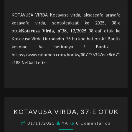
OTUK
KOTAVUSA VIRDA Kotavusa virda, aksateafa arayafa
kotavafa virda, santoleaksat ke 2025, 38-e
otuk𝐊𝐨𝐭𝐚𝐯𝐮𝐬𝐚 𝐕𝐢𝐫𝐝𝐚, 𝐧°𝟑𝟖, 𝟏𝟐/𝟐𝟎𝟐𝟓 38-eaf otuk ke
Kotavusa Virda tir rodadin. 76 bu koe bat otuk ! Banliz
kosmac. Va beliranya ! Banliz :
https://www.calameo.com/books/007735347eec8c671
c188 Nelkaf teliz :
KOTAVUSA
KOTAVUSA VIRDA, 37-E OTUK
VIRDA,
37-
Comentarios
01/11/2025
YA
0 Comentarios
E