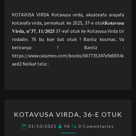
OTUK
KOTAVUSA VIRDA Kotavusa virda, aksateafa arayafa
kotavafa virda, pereaksat ke 2025, 37-e otuk𝐊𝐨𝐭𝐚𝐯𝐮𝐬𝐚
𝐕𝐢𝐫𝐝𝐚, 𝐧°𝟑𝟕, 𝟏𝟏/𝟐𝟎𝟐𝟓 37-eaf otuk ke Kotavusa Virda tir
rodadin. 76 bu koe bat otuk ! Banliz kosmac. Va
beliranya ! Banliz :
https://www.calameo.com/books/007735347e9d0554c
aed2 Nelkaf teliz :
KOTAVUSA
KOTAVUSA VIRDA, 36-E OTUK
VIRDA,
36-
Comentarios
01/10/2025
YA
0 Comentarios
E