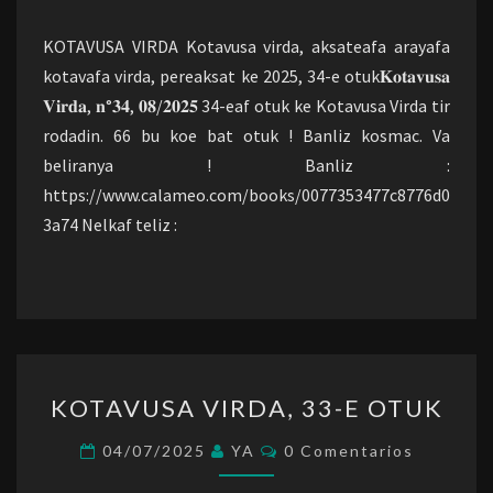
OTUK
KOTAVUSA VIRDA Kotavusa virda, aksateafa arayafa
kotavafa virda, pereaksat ke 2025, 34-e otuk𝐊𝐨𝐭𝐚𝐯𝐮𝐬𝐚
𝐕𝐢𝐫𝐝𝐚, 𝐧°𝟑𝟒, 𝟎𝟖/𝟐𝟎𝟐𝟓 34-eaf otuk ke Kotavusa Virda tir
rodadin. 66 bu koe bat otuk ! Banliz kosmac. Va
beliranya ! Banliz :
https://www.calameo.com/books/0077353477c8776d0
3a74 Nelkaf teliz :
KOTAVUSA
KOTAVUSA VIRDA, 33-E OTUK
VIRDA,
33-
Comentarios
04/07/2025
YA
0 Comentarios
E