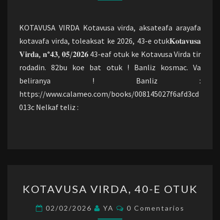
OTUK
KOTAVUSA VIRDA Kotavusa virda, aksateafa arayafa
kotavafa virda, toleaksat ke 2026, 43-e otuk𝐊𝐨𝐭𝐚𝐯𝐮𝐬𝐚
𝐕𝐢𝐫𝐝𝐚, 𝐧°𝟒𝟑, 𝟎𝟓/𝟐𝟎𝟐𝟔 43-eaf otuk ke Kotavusa Virda tir
rodadin. 82bu koe bat otuk ! Banliz kosmac. Va
beliranya ! Banliz :
https://www.calameo.com/books/008145027f6afd3cd
013c Nelkaf teliz :
KOTAVUSA
KOTAVUSA VIRDA, 40-E OTUK
VIRDA,
40-
Comentarios
02/02/2026
YA
0 Comentarios
E