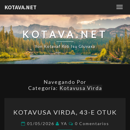
KOTAVA.NET
Togg
navig
KOTAVA.NET
Yon Kotavaf Rob Isu Gluyaxa
Navegando Por
Categoría:
Kotavusa Virda
KOTAVUSA
KOTAVUSA VIRDA, 43-E OTUK
VIRDA,
43-
Comentarios
01/05/2026
YA
0 Comentarios
E