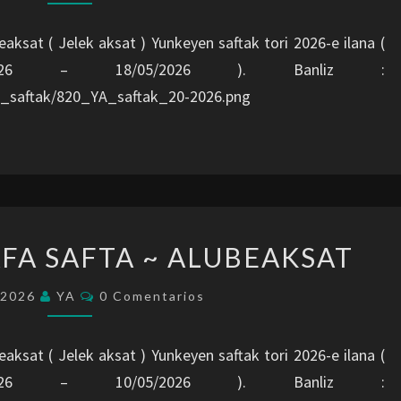
EAFA
SAFTA
eaksat ( Jelek aksat ) Yunkeyen saftak tori 2026-e ilana (
~
5/2026 – 18/05/2026 ). Banliz :
ALUBEAKSAT
A_saftak/820_YA_saftak_20-2026.png
SAFTAK
AFA SAFTA ~ ALUBEAKSAT
:
19-
Comentarios
/2026
YA
0 Comentarios
EAFA
SAFTA
eaksat ( Jelek aksat ) Yunkeyen saftak tori 2026-e ilana (
~
5/2026 – 10/05/2026 ). Banliz :
ALUBEAKSAT