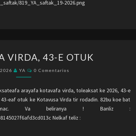
A_saftak/819_YA_saftak_19-2026.png
KOTAVUSA
 VIRDA, 43-E OTUK
VIRDA,
43-
Comentarios
/2026
YA
0 Comentarios
E
OTUK
ateafa arayafa kotavafa virda, toleaksat ke 2026, 43-e
𝟓/𝟐𝟎𝟐𝟔 43-eaf otuk ke Kotavusa Virda tir rodadin. 82bu koe bat
mac. Va beliranya ! Banliz :
145027f6afd3cd013c Nelkaf teliz :