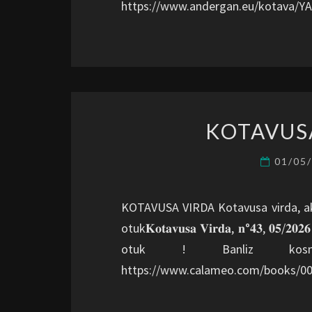
https://www.andergan.eu/kotava/Y
KOTAVUSA
01/05
KOTAVUSA VIRDA Kotavusa virda, aks
otuk𝐊𝐨𝐭𝐚𝐯𝐮𝐬𝐚 𝐕𝐢𝐫𝐝𝐚, 𝐧°𝟒𝟑, 
otuk ! Banliz kos
https://www.calameo.com/books/008