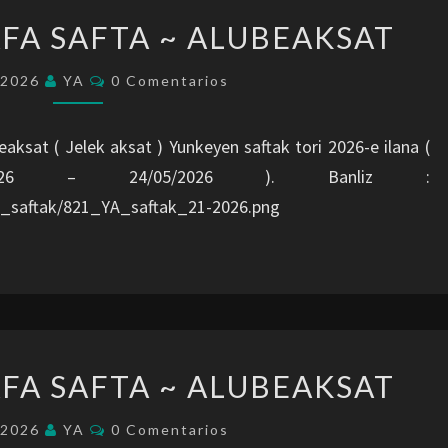
SAFTAK
AFA SAFTA ~ ALUBEAKSAT
:
21-
Comentarios
/2026
YA
0 Comentarios
EAFA
SAFTA
eaksat ( Jelek aksat ) Yunkeyen saftak tori 2026-e ilana (
~
5/2026 – 24/05/2026 ). Banliz :
ALUBEAKSAT
A_saftak/821_YA_saftak_21-2026.png
SAFTAK
AFA SAFTA ~ ALUBEAKSAT
:
20-
Comentarios
/2026
YA
0 Comentarios