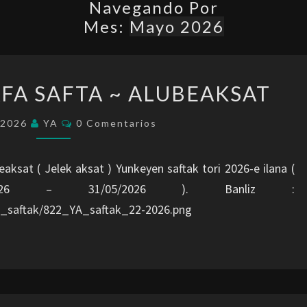
Navegando Por
Mes:
Mayo 2026
SAFTAK
AFA SAFTA ~ ALUBEAKSAT
:
22-
Comentarios
/2026
YA
0 Comentarios
EAFA
SAFTA
eaksat ( Jelek aksat ) Yunkeyen saftak tori 2026-e ilana (
~
5/2026 – 31/05/2026 ). Banliz :
ALUBEAKSAT
A_saftak/822_YA_saftak_22-2026.png