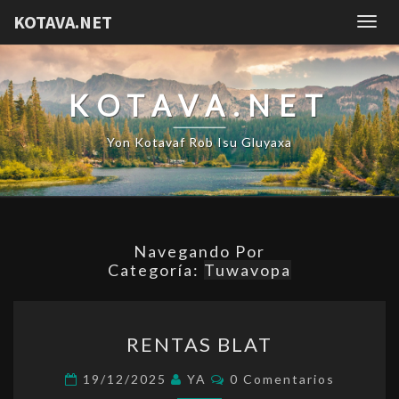
KOTAVA.NET
Togg
navig
KOTAVA.NET
Yon Kotavaf Rob Isu Gluyaxa
Navegando Por
Categoría:
Tuwavopa
RENTAS
RENTAS BLAT
BLAT
Comentarios
19/12/2025
YA
0 Comentarios