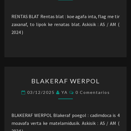
RENTAS BLAT Rentas blat : koe agafa inta, flag me tir
zaxanaf, to lipok ke renatas blat. Askisik : AS / AM (
2024 )
BLAKERAF
BLAKERAF WERPOL
WERPOL
Comentarios
03/12/2025
YA
0 Comentarios
BLAKERAF WERPOL Blakeraf poegol : cadimdoca is 4
moavafa verta ke matelamidusik. Askisik : AS / AM (