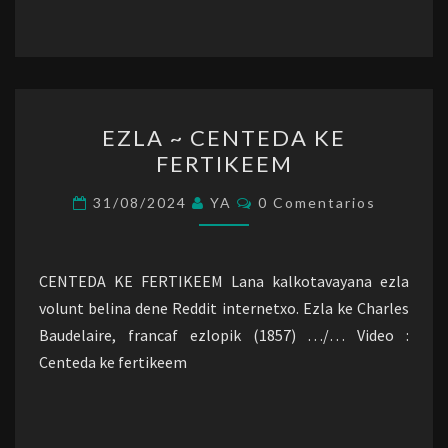
EZLA
EZLA ~ CENTEDA KE
~
FERTIKEEM
CENTEDA
KE
Comentarios
31/08/2024
YA
0 Comentarios
FERTIKEEM
CENTEDA KE FERTIKEEM Lana kalkotavayana ezla
volunt belina dene Reddit internetxo. Ezla ke Charles
Baudelaire, francaf ezlopik (1857) …/… Video :
Centeda ke fertikeem