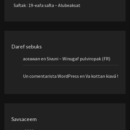
Saftak : 19-eafa safta ~ Alubeaksat
Daref sebuks
aceawan
en
Sivuni ~ Winugaf pulviropak (FR)
Un comentarista WordPress
en
Va kottan kiavá !
Savsaceem