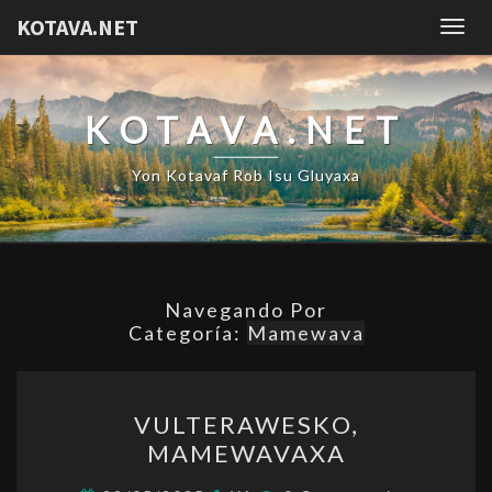
KOTAVA.NET
Togg
navig
KOTAVA.NET
Yon Kotavaf Rob Isu Gluyaxa
Navegando Por
Categoría:
Mamewava
VULTERAWESKO,
VULTERAWESKO,
MAMEWAVAXA
MAMEWAVAXA
Comentarios