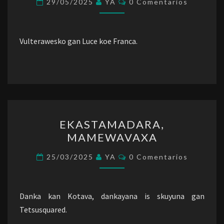
29/05/2025
YA
0 Comentarios
Vulterawesko gan Luce koe Franca.
EKASTAMADARA,
EKASTAMADARA,
MAMEWAVAXA
MAMEWAVAXA
Comentarios
25/03/2025
YA
0 Comentarios
Danka kan Kotava, dankayana is skuyuna gan
Tetsusquared.