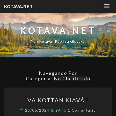
KOTAVA.NET
Togg
navig
KOTAVA.NET
Yon Kotavaf Rob Isu Gluyaxa
Navegando Por
Categoría:
No Clasificado
VA
VA KOTTAN KIAVÁ !
KOTTAN
KIAVÁ !
Comentarios
25/06/2024
YA
1 Comentario