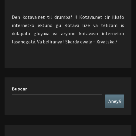
Den kotava.net til drumbaf !! Kotava.net tir ilkafo
internetxo ektuno gu Kotava lize va telizam is
dulapafa gluyaxa va aryono kotavuso internetxo
lasanegatá. Va beliranya ! Skarda ewala ~ Xrvatska /
Buscar
Aneyá