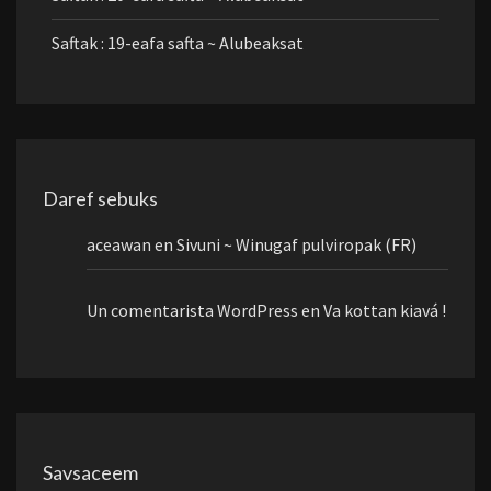
Saftak : 19-eafa safta ~ Alubeaksat
Daref sebuks
aceawan
en
Sivuni ~ Winugaf pulviropak (FR)
Un comentarista WordPress
en
Va kottan kiavá !
Savsaceem