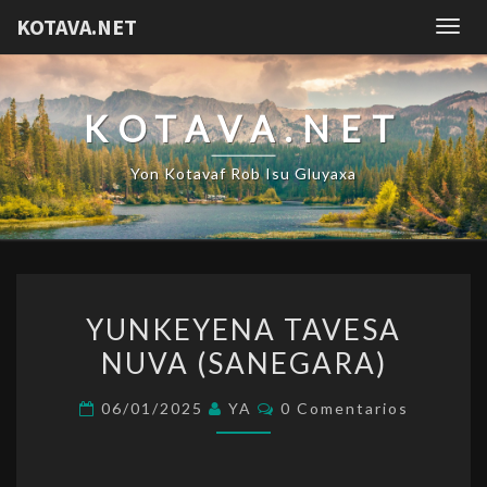
KOTAVA.NET
Togg
navig
KOTAVA.NET
Yon Kotavaf Rob Isu Gluyaxa
YUNKEYENA
YUNKEYENA TAVESA
TAVESA
NUVA (SANEGARA)
NUVA
(SANEGARA)
Comentarios
06/01/2025
YA
0 Comentarios