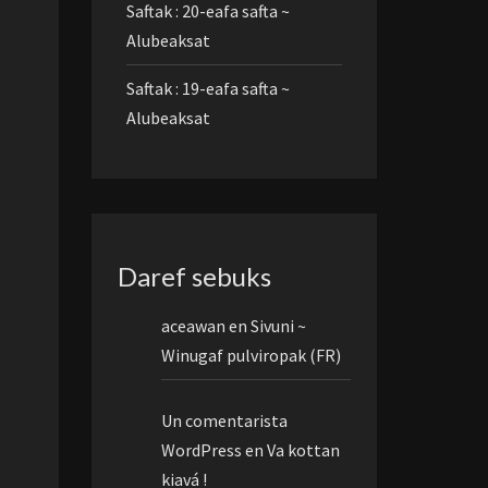
Saftak : 20-eafa safta ~
Alubeaksat
Saftak : 19-eafa safta ~
Alubeaksat
Daref sebuks
aceawan
en
Sivuni ~
Winugaf pulviropak (FR)
Un comentarista
WordPress
en
Va kottan
kiavá !