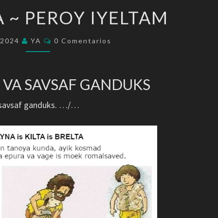
KOTAVEXA
 ~ PEROY IYELTAM
~
PEROY
Comentarios
/2024
YA
0 Comentarios
IYELTAM
 VA SAVSAF GANDUKS
 savsaf ganduks. …/…