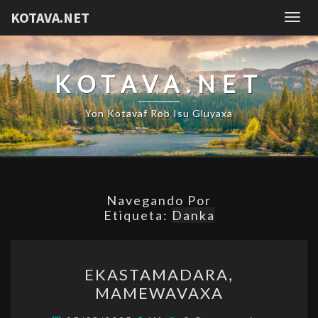
KOTAVA.NET
Togg
navig
KOTAVA.NET
Yon Kotavaf Rob Isu Gluyaxa
Navegando Por
Etiqueta:
Danka
EKASTAMADARA,
EKASTAMADARA,
MAMEWAVAXA
MAMEWAVAXA
Comentarios