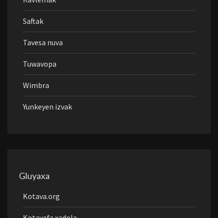
Saftak
Tavesa nuva
Tuwavopa
Wimbra
Yunkeyen izvak
Gluyaxa
Kotava.org
Kotavafa xadola