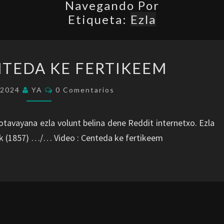
Navegando Por
Etiqueta:
Ezla
EZLA
NTEDA KE FERTIKEEM
~
CENTEDA
Comentarios
/2024
YA
0 Comentarios
KE
FERTIKEEM
vayana ezla volunt belina dene Reddit internetxo. Ezla
pik (1857) …/… Video : Centeda ke fertikeem