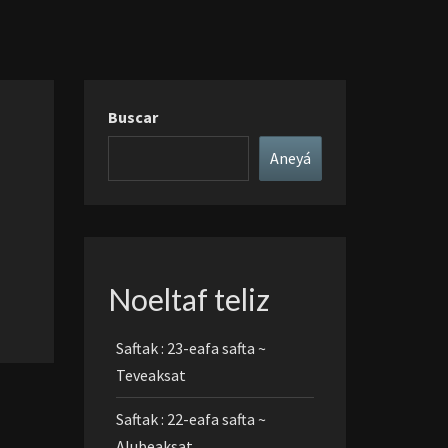
Buscar
Aneyá
Noeltaf teliz
Saftak : 23-eafa safta ~
Teveaksat
Saftak : 22-eafa safta ~
Alubeaksat