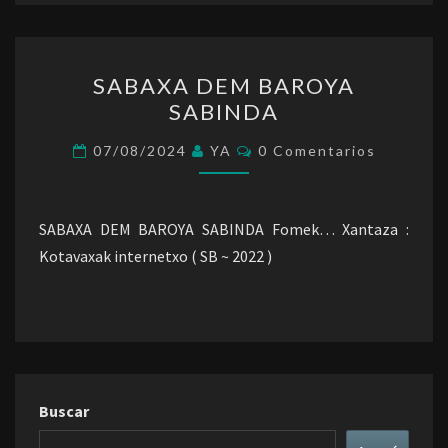
SABAXA
SABAXA DEM BAROYA
DEM
SABINDA
BAROYA
SABINDA
Comentarios
07/08/2024
YA
0 Comentarios
SABAXA DEM BAROYA SABINDA Fomek… Xantaza :
Kotavaxak internetxo ( SB ~ 2022 )
Buscar