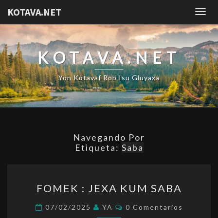
KOTAVA.NET
Togg
navig
KOTAVA.NET
Yon Kotavaf Rob Isu Gluyaxa
Navegando Por
Etiqueta:
Saba
FOMEK
FOMEK : JEXA KUM SABA
:
JEXA
Comentarios
07/02/2025
YA
0 Comentarios
KUM