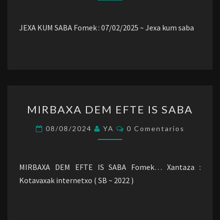
SABA
JEXA KUM SABA Fomek : 07/02/2025 ~ Jexa kum saba
MIRBAXA
MIRBAXA DEM EFTE IS SABA
DEM
EFTE
Comentarios
08/08/2024
YA
0 Comentarios
IS
SABA
MIRBAXA DEM EFTE IS SABA Fomek… Xantaza :
Kotavaxak internetxo ( SB ~ 2022 )