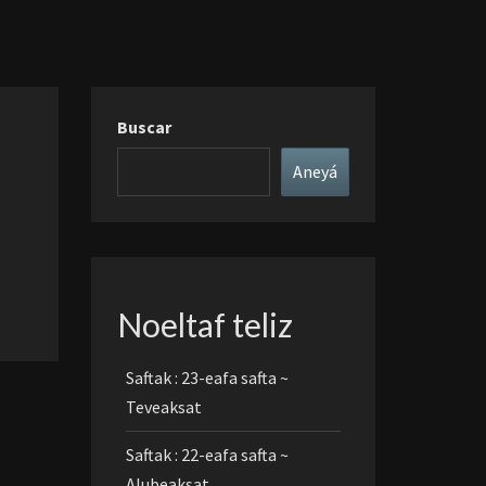
Buscar
Aneyá
Noeltaf teliz
Saftak : 23-eafa safta ~
Teveaksat
Saftak : 22-eafa safta ~
Alubeaksat