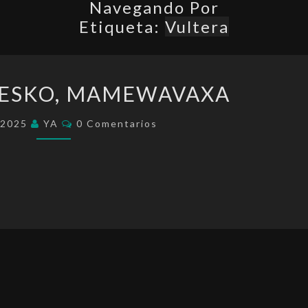
Navegando Por
Etiqueta:
Vultera
VULTERAWESKO,
ESKO, MAMEWAVAXA
MAMEWAVAXA
Comentarios
/2025
YA
0 Comentarios