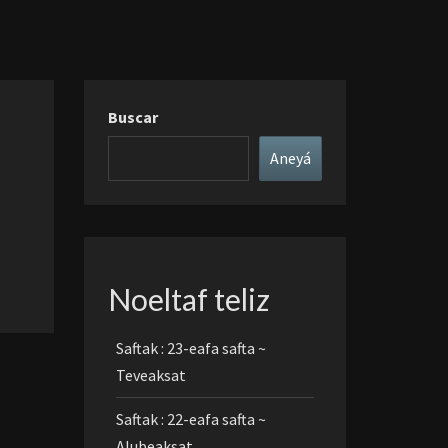
Buscar
Aneyá
Noeltaf teliz
Saftak : 23-eafa safta ~
Teveaksat
Saftak : 22-eafa safta ~
Alubeaksat