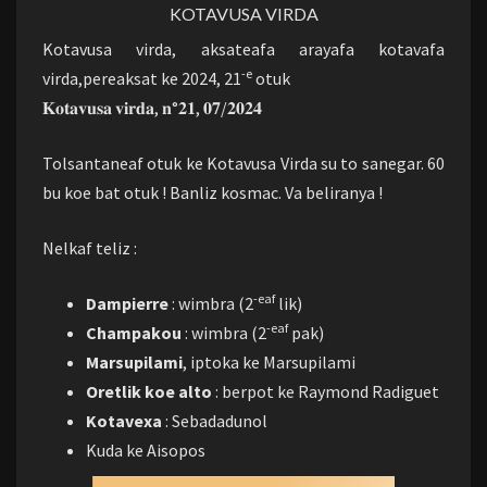
KOTAVUSA VIRDA
Kotavusa virda, aksateafa arayafa kotavafa
-e
virda,pereaksat ke 2024, 21
otuk
𝐊𝐨𝐭𝐚𝐯𝐮𝐬𝐚 𝐯𝐢𝐫𝐝𝐚, 𝐧°𝟐𝟏, 𝟎𝟕/𝟐𝟎𝟐𝟒
Tolsantaneaf otuk ke Kotavusa Virda su to sanegar. 60
bu koe bat otuk ! Banliz kosmac. Va beliranya !
Nelkaf teliz :
-eaf
Dampierre
: wimbra (2
lik)
-eaf
Champakou
: wimbra (2
pak)
Marsupilami
, iptoka ke Marsupilami
Oretlik koe alto
: berpot ke Raymond Radiguet
Kotavexa
: Sebadadunol
Kuda ke Aisopos