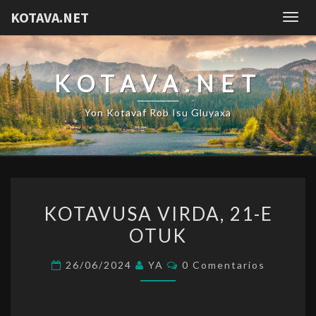
KOTAVA.NET
Togg
navig
KOTAVA.NET
Yon Kotavaf Rob Isu Gluyaxa
KOTAVUSA
KOTAVUSA VIRDA, 21-E
VIRDA,
OTUK
21-
E
Comentarios
26/06/2024
YA
0 Comentarios
OTUK