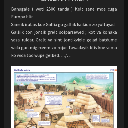
Banugale ( weti 2500 tanda ) Kelt sane moe cuga
Europa blir.
Saneik irubas koe Gallia gu galliik kaikion zo yoltayad.
Galliik ton jontik grelt solparsewed ; kot va konaka
yasa ruldar. Grelt va sint jontikviele gejad batdume
wida gan migexeem zo rojur. Tawadayik blis koe vema
ko wida tod wupe gelbed. …/…