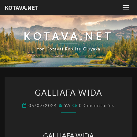
KOTAVA.NET
Togg
navig
KOTAVA.NET
Yon Kotavaf Rob Isu Gluyaxa
GALLIAFA
GALLIAFA WIDA
WIDA
Comentarios
05/07/2024
YA
0 Comentarios
GALLIAFA WIDA