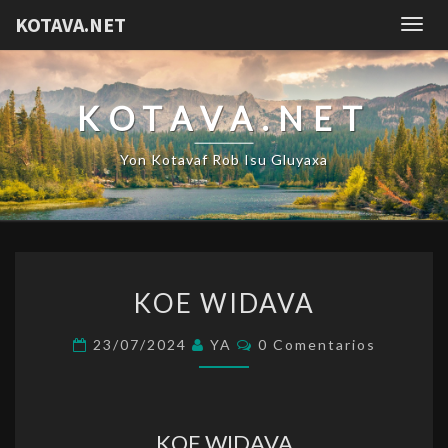
KOTAVA.NET
Togg
navig
KOTAVA.NET
Yon Kotavaf Rob Isu Gluyaxa
KOE
KOE WIDAVA
WIDAVA
Comentarios
23/07/2024
YA
0 Comentarios
KOE WIDAVA