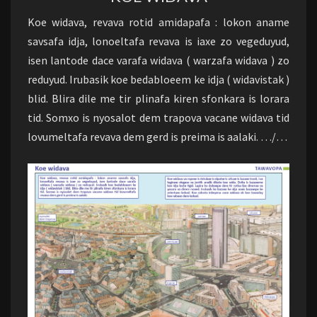
Koe widava, revava rotid amidapafa : lokon aname
savsafa idja, lonoeltafa revava is iaxe zo vegeduyud,
isen lantode dace varafa widava ( warzafa widava ) zo
reduyud. Irubasik koe bedabloeem ke idja ( widavistak )
blid. Blira dile me tir plinafa kiren sfonkara is lorara
tid. Somxo is nyosalot dem trapova vacane widava tid
lovumeltafa revava dem gerd is preima is aalaki. …/…