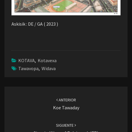
Askisik : DE / GA ( 2023 )
KOTAVA
,
Kotavexa
Tawavopa
,
Widava
Navegación
de
ANTERIOR
entradas
Koe Tawaday
SIGUIENTE