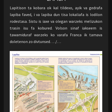
Lapitison ta kobara ok kal tildexo, ayik va gedrafa
lapiba faved, i va lapiba dun tisa lokaliafa is lodilon
rodestasa. Sistu is iaxe va olegan warzeks melizukon
trasin isu fa kobured. Volson sinaf iakseem is
tawamiduraf warzeks ko varafa Franca ik tamava
doletenon zo divtunsed. …/…