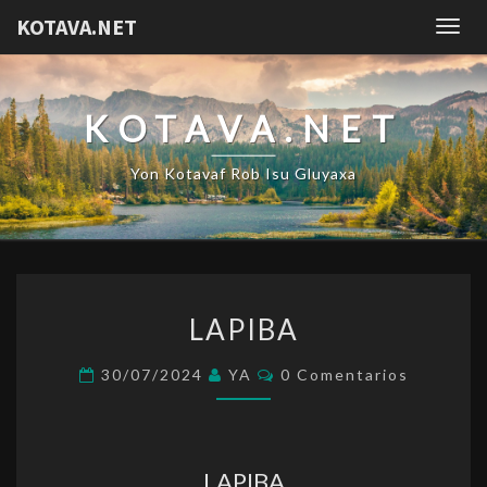
KOTAVA.NET
Togg
navig
KOTAVA.NET
Yon Kotavaf Rob Isu Gluyaxa
LAPIBA
LAPIBA
Comentarios
30/07/2024
YA
0 Comentarios
LAPIBA