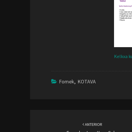
Kelkxa k
Fomek
,
KOTAVA
Navegación
de
ANTERIOR