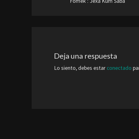
Fomek : Jexa Kum Saba
entradas
Deja una respuesta
Lo siento, debes estar
conectado
par