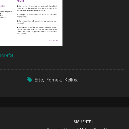
um efte
Efte
,
Fomek
,
Kelkxa
SIGUIENTE