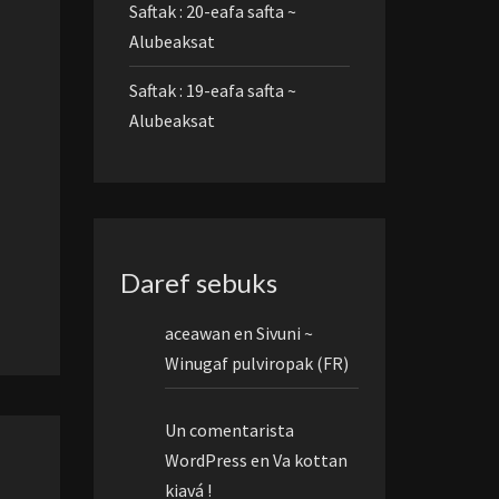
Saftak : 20-eafa safta ~
Alubeaksat
Saftak : 19-eafa safta ~
Alubeaksat
Daref sebuks
aceawan
en
Sivuni ~
Winugaf pulviropak (FR)
Un comentarista
WordPress
en
Va kottan
kiavá !