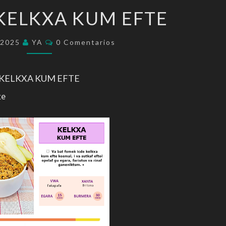
FOMEK
 KELKXA KUM EFTE
:
KELKXA
Comentarios
/2025
YA
0 Comentarios
KUM
EFTE
KELKXA KUM EFTE
te