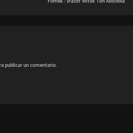
Fomek : Vrazef Mitok Ton Abovexa
a publicar un comentario.