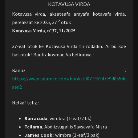
KOTAVUSA VIRDA
Kotavusa virda, aksateafa arayafa kotavafa virda,
-e
pereaksat ke 2025, 37
otuk
𝐊𝐨𝐭𝐚𝐯𝐮𝐬𝐚 𝐕𝐢𝐫𝐝𝐚, 𝐧°𝟑𝟕, 𝟏𝟏/𝟐𝟎𝟐𝟓
37-eaf otuk ke Kotavusa Virda tir rodadin. 76 bu koe
bat otuk ! Banliz kosmac. Va beliranya !
Banliz :
https://www.calameo.com/books/007735347e9d0554c
aed2
Nelkaf teliz :
Barracuda
, wimbra (1-eaf/2 lik)
Tcilama
, Abdiizvugal is Savsavafa Misra
James Cook
: wimbra (1-eaf/3 pak)