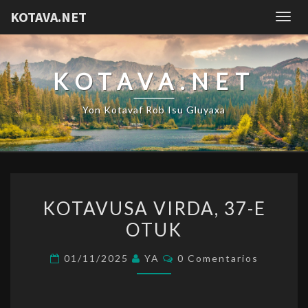
KOTAVA.NET
Togg
navig
KOTAVA.NET
Yon Kotavaf Rob Isu Gluyaxa
KOTAVUSA
KOTAVUSA VIRDA, 37-E
VIRDA,
OTUK
37-
E
Comentarios
01/11/2025
YA
0 Comentarios
OTUK