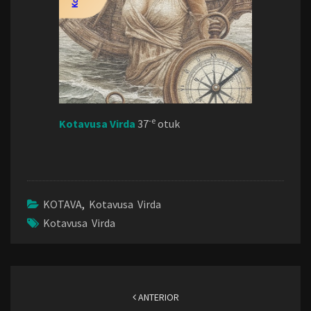
-e
Kotavusa Virda
37
otuk
KOTAVA
,
Kotavusa Virda
Kotavusa Virda
Navegación
de
ANTERIOR
entradas