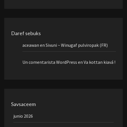
Daref sebuks
aceawan
en
Sivuni ~ Winugaf pulviropak (FR)
Un comentarista WordPress
en
Va kottan kiavá !
Savsaceem
junio 2026