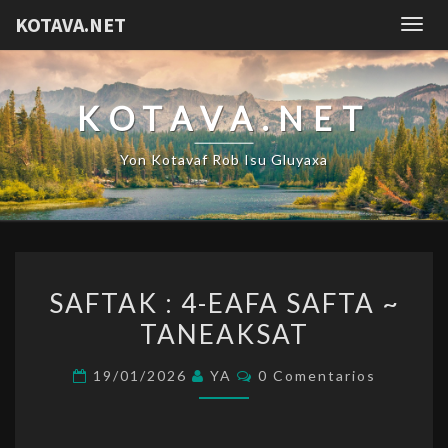
KOTAVA.NET
Togg
navig
KOTAVA.NET
Yon Kotavaf Rob Isu Gluyaxa
SAFTAK
SAFTAK : 4-EAFA SAFTA ~
:
TANEAKSAT
4-
EAFA
Comentarios
19/01/2026
YA
0 Comentarios
SAFTA
~
TANEAKSAT