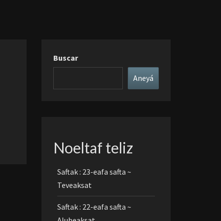
Buscar
Aneyá
Noeltaf teliz
Saftak : 23-eafa safta ~
Teveaksat
Saftak : 22-eafa safta ~
Alubeaksat