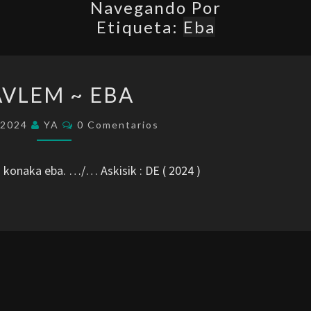
Navegando Por
Etiqueta:
Eba
RAVLEM
AVLEM ~ EBA
~
EBA
Comentarios
/2024
YA
0 Comentarios
konaka eba. …/… Askisik : DE ( 2024 )