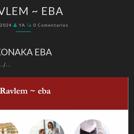
RAVLEM
VLEM ~ EBA
~
EBA
Comentarios
/2024
YA
0 Comentarios
KONAKA EBA
. …/…