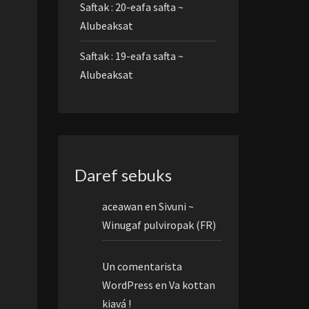
Saftak : 20-eafa safta ~
Alubeaksat
Saftak : 19-eafa safta ~
Alubeaksat
Daref sebuks
aceawan
en
Sivuni ~
Winugaf pulviropak (FR)
Un comentarista
WordPress
en
Va kottan
kiavá !