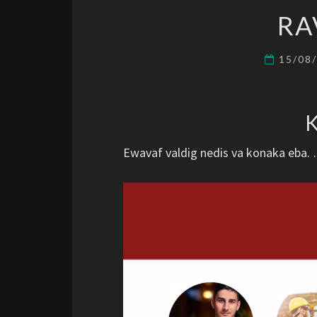
RA
15/08
Ewavaf valdig nedis va konaka eba