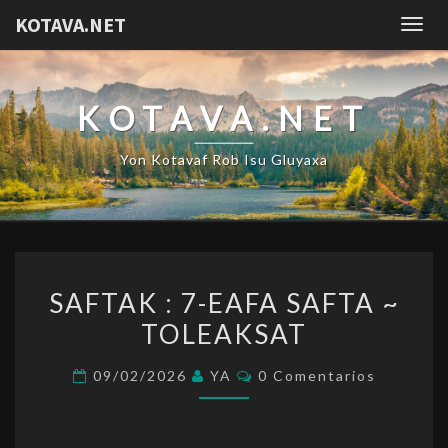
KOTAVA.NET
Togg
navig
KOTAVA.NET
Yon Kotavaf Rob Isu Gluyaxa
SAFTAK
SAFTAK : 7-EAFA SAFTA ~
:
TOLEAKSAT
7-
EAFA
Comentarios
09/02/2026
YA
0 Comentarios
SAFTA
~
TOLEAKSAT