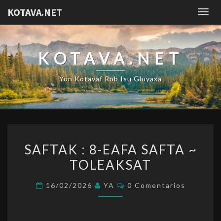
KOTAVA.NET
Togg
navig
KOTAVA.NET
Yon Kotavaf Rob Isu Gluyaxa
SAFTAK
SAFTAK : 8-EAFA SAFTA ~
:
TOLEAKSAT
8-
EAFA
Comentarios
16/02/2026
YA
0 Comentarios
SAFTA
~
TOLEAKSAT